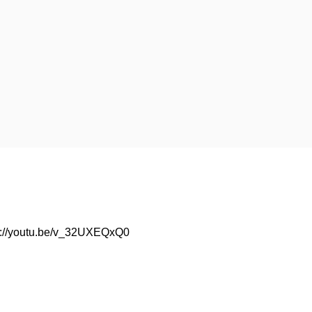
p://youtu.be/v_32UXEQxQ0